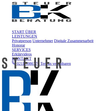
START
ÜBER
LEISTUNGEN
Privatperson
Unternehmer
Digitale Zusammenarbeit
Honorar
SERVICES
Erklärvideos
KONTAKT
0211 5986776
Termin vereinbaren