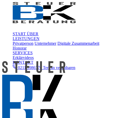
START
ÜBER
LEISTUNGEN
Privatperson
Unternehmer
Digitale Zusammenarbeit
Honorar
SERVICES
Erklärvideos
KONTAKT
0211 5986776
Termin vereinbaren